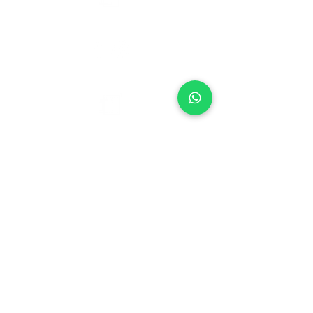
SÍGUENOS
EMPRESA
¿Qué es IDEALCUBO?
Dudas y comentarios
Contacto
Whats App